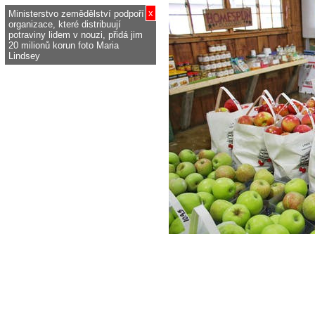
x
Ministerstvo zemědělství podpoří
organizace, které distribuují
potraviny lidem v nouzi, přidá jim
20 milionů korun foto Maria
Lindsey