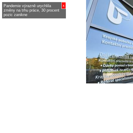
x
Pandemie výrazně urychlila
změny na trhu práce, 30 procent
pozic zanikne