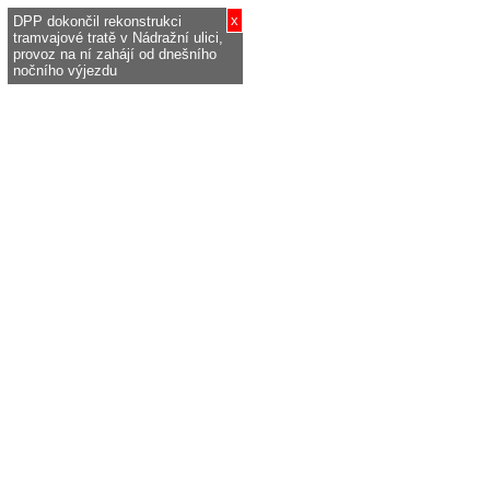
x
DPP dokončil rekonstrukci
tramvajové tratě v Nádražní ulici,
provoz na ní zahájí od dnešního
nočního výjezdu