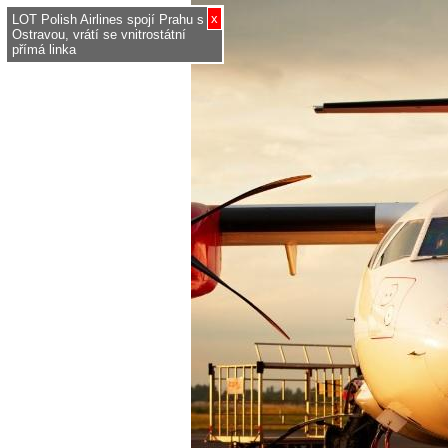
x
LOT Polish Airlines spojí Prahu s
Ostravou, vrátí se vnitrostátní
přímá linka