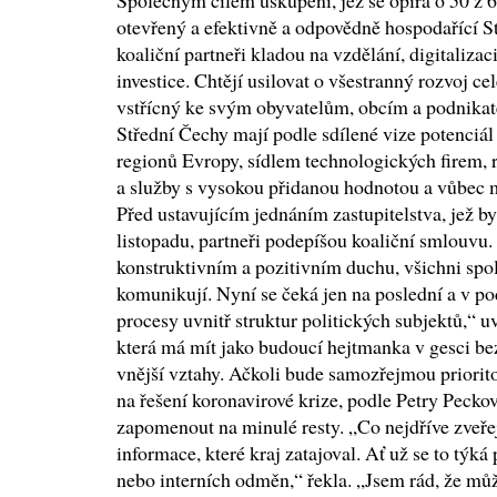
Společným cílem uskupení, jež se opírá o 50 z 6
otevřený a efektivně a odpovědně hospodařící S
koaliční partneři kladou na vzdělání, digitalizac
investice. Chtějí usilovat o všestranný rozvoj ce
vstřícný ke svým obyvatelům, obcím a podnikat
Střední Čechy mají podle sdílené vize potenciál 
regionů Evropy, sídlem technologických firem,
a služby s vysokou přidanou hodnotou a vůbec m
Před ustavujícím jednáním zastupitelstva, jež b
listopadu, partneři podepíšou koaliční smlouvu.
konstruktivním a pozitivním duchu, všichni spo
komunikují. Nyní se čeká jen na poslední a v po
procesy uvnitř struktur politických subjektů,“ 
která má mít jako budoucí hejtmanka v gesci bez
vnější vztahy. Ačkoli bude samozřejmou priorito
na řešení koronavirové krize, podle Petry Pecko
zapomenout na minulé resty. „Co nejdříve zveř
informace, které kraj zatajoval. Ať už se to týk
nebo interních odměn,“ řekla. „Jsem rád, že mů