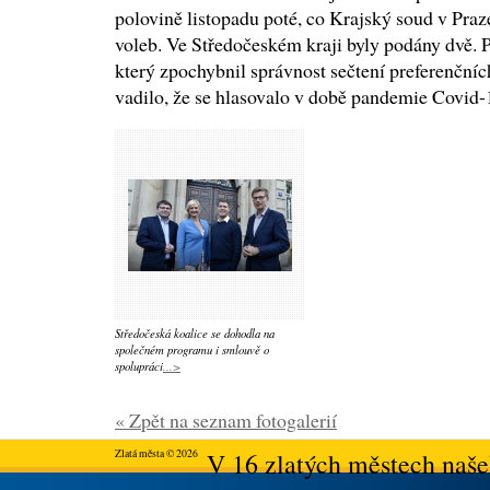
polovině listopadu poté, co Krajský soud v Praz
voleb. Ve Středočeském kraji byly podány dvě. 
který zpochybnil správnost sečtení preferenčníc
vadilo, že se hlasovalo v době pandemie Covid-
Středočeská koalice se dohodla na
společném programu i smlouvě o
spolupráci
...>
« Zpět na seznam fotogalerií
Zlatá města © 2026
V 16 zlatých městech našeh