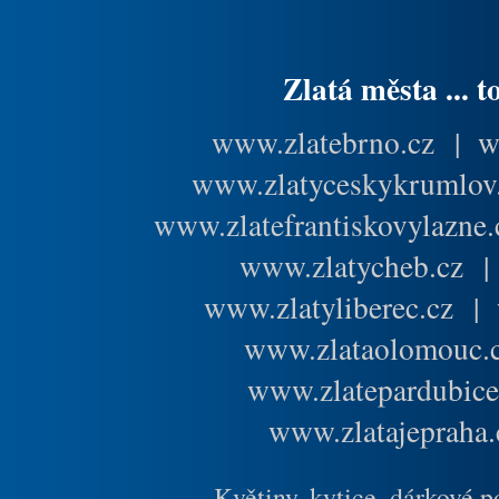
Zlatá města ... t
www.zlatebrno.cz
|
w
www.zlatyceskykrumlov
www.zlatefrantiskovylazne.
www.zlatycheb.cz
www.zlatyliberec.cz
|
www.zlataolomouc.
www.zlatepardubice
www.zlatajepraha.
Květiny, kytice, dárkové 