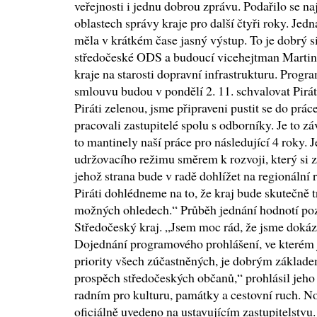
veřejnosti i jednu dobrou zprávu. Podařilo se n
oblastech správy kraje pro další čtyři roky. Jedn
měla v krátkém čase jasný výstup. To je dobrý s
středočeské ODS a budoucí vicehejtman Martin
kraje na starosti dopravní infrastrukturu. Progr
smlouvu budou v pondělí 2. 11. schvalovat Pirát
Piráti zelenou, jsme připraveni pustit se do pr
pracovali zastupitelé spolu s odborníky. Je to 
to mantinely naší práce pro následující 4 roky. J
udržovacího režimu směrem k rozvoji, který si za
jehož strana bude v radě dohlížet na regionální
Piráti dohlédneme na to, že kraj bude skutečně 
možných ohledech.“ Průběh jednání hodnotí poz
Středočeský kraj. „Jsem moc rád, že jsme dokáz
Dojednání programového prohlášení, ve kterém
priority všech zúčastněných, je dobrým základe
prospěch středočeských občanů,“ prohlásil jeho l
radním pro kulturu, památky a cestovní ruch. N
oficiálně uvedeno na ustavujícím zastupitelstvu