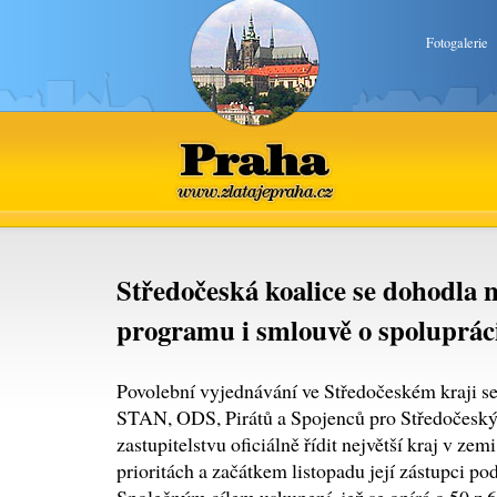
Fotogalerie
Praha
www.zlatajepraha.cz
Středočeská koalice se dohodla 
programu i smlouvě o spoluprác
Povolební vyjednávání ve Středočeském kraji se
STAN, ODS, Pirátů a Spojenců pro Středočeský k
zastupitelstvu oficiálně řídit největší kraj v z
prioritách a začátkem listopadu její zástupci p