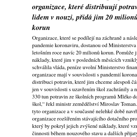
organizace, které distribuují potra
lidem v nouzi, přidá jim 20 milion
korun
Organizace, které se podílejí na záchraně a násl
pandemie koronaviru, dostanou od Ministerstva
letošním roce navíc 20 milionů korun. Pomůže 
náklady, které jim v posledních měsících vznik
schválila vláda, peníze uvolní Ministerstvo fina
organizace mají v souvislosti s pandemií koron
distribuci potravin, které jim chceme alespoň 
jen v souvislosti s uzavřením škol zachránily a 
330 tun potravin ze školních programů Mléko do
škol,“ řekl ministr zemědělství Miroslav Toma
tyto organizace a v současné nelehké době navrh
organizace rozšířením stávajícího dotačního p
který by pokryl jejich zvýšené náklady, které vz
činnosti během nouzového stavu a dalších přijatý