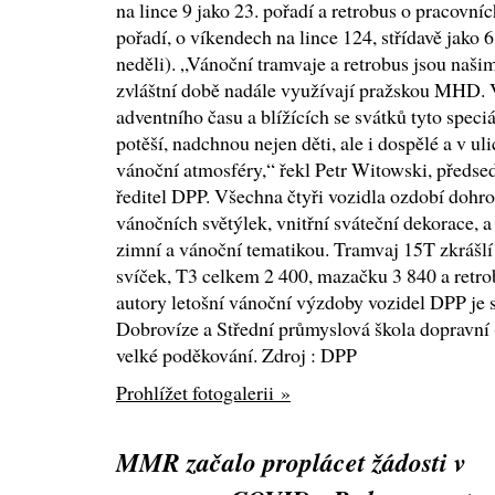
na lince 9 jako 23. pořadí a retrobus o pracovníc
pořadí, o víkendech na lince 124, střídavě jako 6.
neděli). „Vánoční tramvaje a retrobus jsou naši
zvláštní době nadále využívají pražskou MHD. 
adventního času a blížících se svátků tyto spec
potěší, nadchnou nejen děti, ale i dospělé a v ul
vánoční atmosféry,“ řekl Petr Witowski, předsed
ředitel DPP. Všechna čtyři vozidla ozdobí dohro
vánočních světýlek, vnitřní sváteční dekorace, a 
zimní a vánoční tematikou. Tramvaj 15T zkrášlí
svíček, T3 celkem 2 400, mazačku 3 840 a retrob
autory letošní vánoční výzdoby vozidel DPP j
Dobrovíze a Střední průmyslová škola dopravní 
velké poděkování. Zdroj : DPP
Prohlížet fotogalerii »
MMR začalo proplácet žádosti v