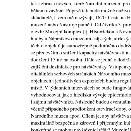
tak i zbrusu nových, které Národní muzeum pro 
během uzavření. Poprvé tak bude možné naživo s
skladatelé, Lvem mě nazývají, 1620. Cesta na H
muzeu! nebo Nástroje paměti. Od čtvrtka 3. p
otevře Muzejní komplex (tj. Historickou a No
hudby a Náprstkovo muzeum asijských, africkýc
těchto objektů je samozřejmě podmíněno dodržo
se především o snížení kapacity návštěvnosti n
dodržení 15 m² na osobu. Dále se jedná o dodrž
zajištění dezinfekce pro návštěvníky. Vstupenky 
oficiálních webových stránkách Národního muze
objektech i jednotlivých expozicích budou reg
místě. V týdenních intervalech se bude fungov
vyhodnocovat, jak z hlediska vývoje epidemiolog
i zájmu návštěvníků. Následně budou eventuálně
včetně případného prodloužení otevírací doby, o
Národního muzea apod. Cílem je, aby návštěva 
maximálně bezpečná a zároveň i příjemným kul
konkrétně se mohou návštěvníci těšit? Muzejn