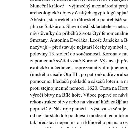
Sluneční králové – výjimečný mezinárodní proje
archeologické objevy českých egyptologů spja
Abúsíru, starověkého královského pohřebiště so
jihu se Sakkárou. Slavní čeští skladatelé – netr
návštěvníky do příběhů života čtyř fenomenální
Smetany, Antonína Dvořáka, Leoše Janáčka a 
nazývají – představuje nejstarší český symbol a
poloviny 13. století do současnosti. Korona v m
zapomenuté světici svaté Koroně. Výstava ji pře
exotické mučednice s reprezentativním jménem, 
římského císaře Otu III., po patronku dřevorubců
pomocnici hledačů pokladů a sázečů loterií, a 
proti stejnojmenné nemoci. 1620. Cesta na Horu
výročí bitvy na Bílé hoře. Vůbec poprvé se návš
rekonstrukce bitvy nebo na vlastní kůži zažijí 
popraviště. Nástroje paměti – výstava se věnuje
od nejstarších dob po dnešní moderní technic
tak představí nejen historii klínového písma a 