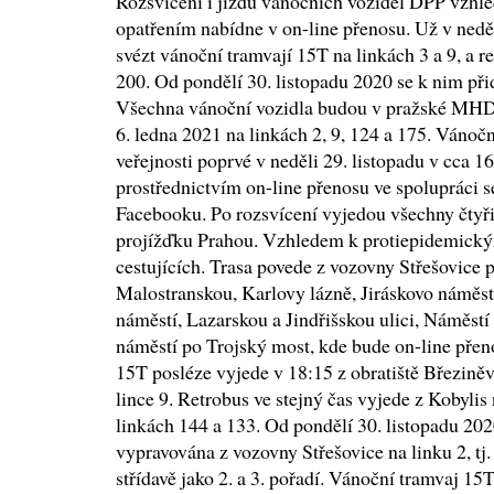
Rozsvícení i jízdu vánočních vozidel DPP vzh
opatřením nabídne v on-line přenosu. Už v neděl
svézt vánoční tramvají 15T na linkách 3 a 9, a 
200. Od pondělí 30. listopadu 2020 se k nim přid
Všechna vánoční vozidla budou v pražské MHD j
6. ledna 2021 na linkách 2, 9, 124 a 175. Váno
veřejnosti poprvé v neděli 29. listopadu v cca 16
prostřednictvím on-line přenosu ve spolupráci 
Facebooku. Po rozsvícení vyjedou všechny čtyři
projížďku Prahou. Vzhledem k protiepidemický
cestujících. Trasa povede z vozovny Střešovice 
Malostranskou, Karlovy lázně, Jiráskovo náměst
náměstí, Lazarskou a Jindřišskou ulici, Náměst
náměstí po Trojský most, kde bude on-line pře
15T posléze vyjede v 18:15 z obratiště Březiněve
lince 9. Retrobus ve stejný čas vyjede z Kobylis 
linkách 144 a 133. Od pondělí 30. listopadu 20
vypravována z vozovny Střešovice na linku 2, tj. 
střídavě jako 2. a 3. pořadí. Vánoční tramvaj 1