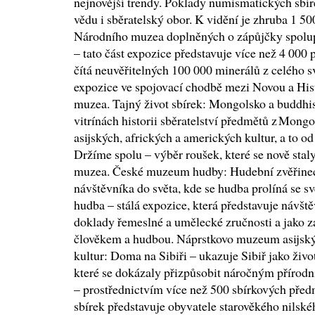
nejnovější trendy. Poklady numismatických sbí
vědu i sběratelský obor. K vidění je zhruba 1 5
Národního muzea doplněných o zápůjčky spolup
– tato část expozice představuje více než 4 000 
čítá neuvěřitelných 100 000 minerálů z celého 
expozice ve spojovací chodbě mezi Novou a Hi
muzea. Tajný život sbírek: Mongolsko a buddhi
vitrínách historii sběratelství předmětů z Mon
asijských, afrických a amerických kultur, a to od
Držíme spolu – výběr roušek, které se nově stal
muzea. České muzeum hudby: Hudební zvěřinec 
návštěvníka do světa, kde se hudba prolíná se sv
hudba – stálá expozice, která představuje návšt
doklady řemeslné a umělecké zručnosti a jako z
člověkem a hudbou. Náprstkovo muzeum asijský
kultur: Doma na Sibiři – ukazuje Sibiř jako živ
které se dokázaly přizpůsobit náročným příro
– prostřednictvím více než 500 sbírkových před
sbírek představuje obyvatele starověkého nilskéh