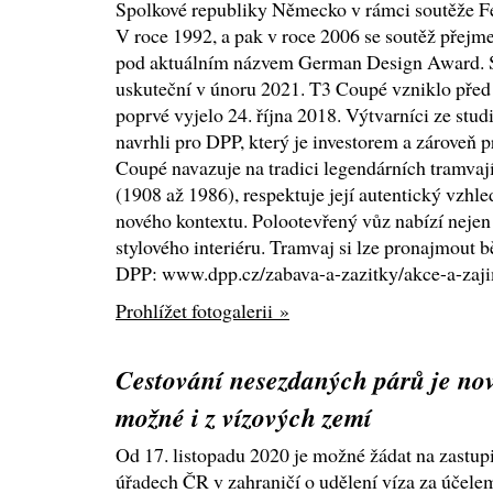
Spolkové republiky Německo v rámci soutěže F
V roce 1992, a pak v roce 2006 se soutěž přejm
pod aktuálním názvem German Design Award. Sl
uskuteční v únoru 2021. T3 Coupé vzniklo před 
poprvé vyjelo 24. října 2018. Výtvarníci ze stu
navrhli pro DPP, který je investorem a zároveň 
Coupé navazuje na tradici legendárních tramvaj
(1908 až 1986), respektuje její autentický vzhled
nového kontextu. Polootevřený vůz nabízí nejen z
stylového interiéru. Tramvaj si lze pronajmout 
DPP: www.dpp.cz/zabava-a-zazitky/akce-a-zaji
Prohlížet fotogalerii »
Cestování nesezdaných párů je no
možné i z vízových zemí
Od 17. listopadu 2020 je možné žádat na zastup
úřadech ČR v zahraničí o udělení víza za účele