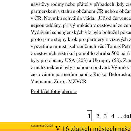
návštěvy rodiny nebo přátel v případech, kdy c
partnerském vztahu s občanem ČR nebo s obč
v ČR. Novinku schválila vláda. „Už od července 
nejsou oddány, při výjimkách v cestování ze ze
Vydávání schengenských víz bylo bohužel pozas
proto jsme stejný krok pro partnery z vízových 
vysvětluje ministr zahraničních věcí Tomáš Pe
z cestovních restrikcí pomohlo zhruba 500 párů
byly pro občany USA (203) a Ukrajiny (58). Zamí
z nichž některé byly snahou o podvod. Výjimky
cestováním partnerům např. z Ruska, Běloruska,
Vietnamu. Zdroj: MZVČR
Prohlížet fotogalerii »
1
2
3
4
...
dal
Zlatá města © 2026
V 16 zlatých městech našeh