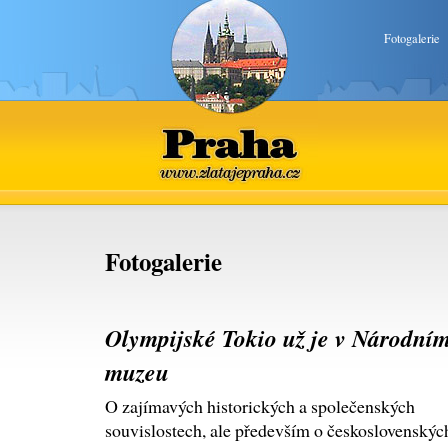
Fotogalerie
Praha
www.zlatajepraha.cz
Fotogalerie
Olympijské Tokio už je v Národní
muzeu
O zajímavých historických a společenských
souvislostech, ale především o československýc