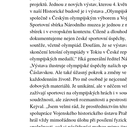
projektů. Jednou z nových výstav, kterou 4. kvě
v naší Historické budově je i výstava „Olympijsk
společně s Českým olympijským výborem a Voj
Sportovní sbírka Národního muzea je jednou z 
sbírek i v evropském kontextu. Cíleně a dlouh
dokumentujeme nejen české sportovní úspěchy, 
soutěže, včetně olympiád. Doufám, že se výstav
skončení letošní olympiády v Tokiu v České re
olympijských medailí,“ říká generální ředitel 
„Výstava ilustruje olympijské úspěchy našich sp
Čáslavskou. Ale také úžasný pokrok a změny ve 
každodenním životě. Pro mě osobně je nejcennějš
dobových materiálů. Je unikátní, ale v něčem v
zažívají sportovci na olympijských hrách i v sou
soudržnosti, ale zároveň rozmanitosti a pestros
Kejval. „Jsem velmi rád, že prostřednictvím té
spolupráce Vojenského historického ústavu Pr
hrál vždy mimořádnou úlohu při posílení fyzický
společnosti, což si návštěvníci mohou mimo jin