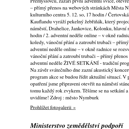
Přemyslovců, zazáří první adventní svíce, otevře
– přímý přenos na webových stránkách Města
kulturního centra 5. 12. so, 17 hodin / Čertov
Kauflandu vyráží pekelný žebřiňák, který pro
náměstí, Drahelice, Jankovice, Kolonku, hlavní n
hodin / 2. adventní neděle online – v okně radnic
koledy, vánoční přání a zatroubí trubači – přímý 
adventní neděle online – v okně radnice se rozsv
vánoční přání a zatroubí trubači – přímý přenos 2
adventní neděle ŽIVÉ SETKÁNÍ - tradiční pro
Na závěr svátečního dne zazní akustický koncer
program akce se budou řídit aktuální situací. V
opatření jsme připraveni otevřít na náměstí stáne
tomu každý rok zvykem. Těšíme se na setkání a
uvidíme! Zdroj : město Nymburk
Prohlížet fotogalerii »
Ministerstvo zemědělství podpoří