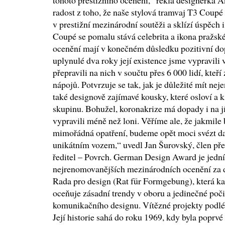
tohoto prestižního ocenění,“ řekla designérka
radost z toho, že naše stylová tramvaj T3 Coupé
v prestižní mezinárodní soutěži a sklízí úspěch i
Coupé se pomalu stává celebrita a ikona pražs
ocenění mají v konečném důsledku pozitivní dop
uplynulé dva roky její existence jsme vypravili 
přepravili na nich v součtu přes 6 000 lidí, kteř
nápojů. Potvrzuje se tak, jak je důležité mít neje
také designově zajímavé kousky, které osloví a
skupinu. Bohužel, koronakrize má dopady i na jí
vypravili méně než loni. Věříme ale, že jakmil
mimořádná opatření, budeme opět moci svézt da
unikátním vozem,“ uvedl Jan Šurovský, člen př
ředitel – Povrch. German Design Award je jedn
nejrenomovanějších mezinárodních ocenění za d
Rada pro design (Rat für Formgebung), která ka
oceňuje zásadní trendy v oboru a jedinečné poč
komunikačního designu. Vítězné projekty podléh
Její historie sahá do roku 1969, kdy byla poprv