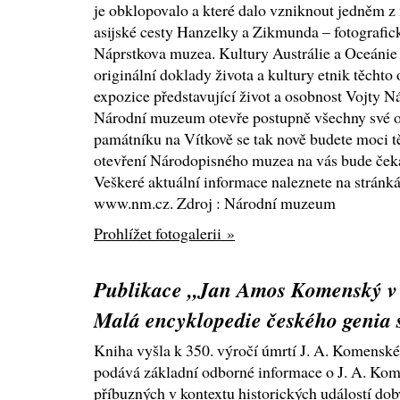
je obklopovalo a které dalo vzniknout jedněm z n
asijské cesty Hanzelky a Zikmunda – fotografic
Náprstkova muzea. Kultury Austrálie a Oceánie –
originální doklady života a kultury etnik těchto 
expozice představující život a osobnost Vojty Ná
Národní muzeum otevře postupně všechny své o
památníku na Vítkově se tak nově budete moci tě
otevření Národopisného muzea na vás bude čeka
Veškeré aktuální informace naleznete na strán
www.nm.cz. Zdroj : Národní muzeum
Prohlížet fotogalerii »
Publikace „Jan Amos Komenský v 
Malá encyklopedie českého genia s
Kniha vyšla k 350. výročí úmrtí J. A. Komensk
podává základní odborné informace o J. A. Ko
příbuzných v kontextu historických událostí doby,