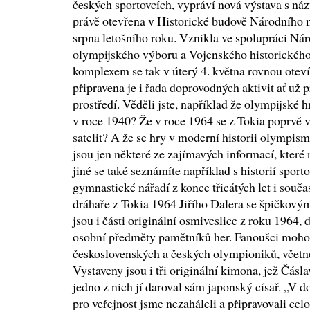
českých sportovcích, vypráví nová výstava s ná
právě otevřena v Historické budově Národního 
srpna letošního roku. Vznikla ve spolupráci N
olympijského výboru a Vojenského historického
komplexem se tak v úterý 4. května rovnou otevír
připravena je i řada doprovodných aktivit ať už
prostředí. Věděli jste, například že olympijské 
v roce 1940? Že v roce 1964 se z Tokia poprvé vy
satelit? A že se hry v moderní historii olympi
jsou jen některé ze zajímavých informací, které
jiné se také seznámíte například s historií spor
gymnastické nářadí z konce třicátých let i souča
dráhaře z Tokia 1964 Jiřího Dalera se špičkov
jsou i části originální osmiveslice z roku 1964, 
osobní předměty pamětníků her. Fanoušci moho
československých a českých olympioniků, včetně z
Vystaveny jsou i tři originální kimona, jež Čásl
jedno z nich jí daroval sám japonský císař. „V
pro veřejnost jsme nezaháleli a připravovali ce