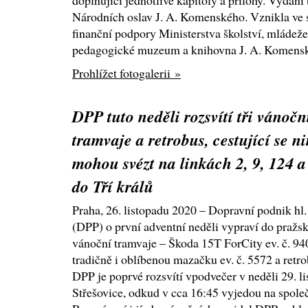
doplňující jednotlivé kapitoly a přílohy. Vydání
Národních oslav J. A. Komenského. Vznikla ve
finanční podpory Ministerstva školství, mládeže
pedagogické muzeum a knihovna J. A. Komens
Prohlížet fotogalerii »
DPP tuto neděli rozsvítí tři vánočn
tramvaje a retrobus, cestující se n
mohou svézt na linkách 2, 9, 124 a
do Tří králů
Praha, 26. listopadu 2020 – Dopravní podnik hl.
(DPP) o první adventní neděli vypraví do pražsk
vánoční tramvaje – Škoda 15T ForCity ev. č. 940
tradičně i oblíbenou mazačku ev. č. 5572 a retro
DPP je poprvé rozsvítí vpodvečer v neděli 29. 
Střešovice, odkud v cca 16:45 vyjedou na spole