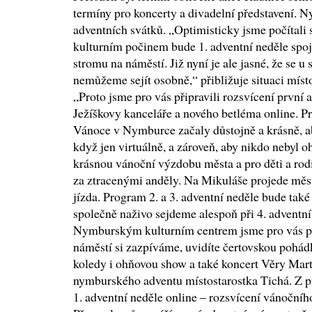
termíny pro koncerty a divadelní představení. N
adventních svátků. „Optimisticky jsme počítali 
kulturním počinem bude 1. adventní neděle spo
stromu na náměstí. Již nyní je ale jasné, že se u
nemůžeme sejít osobně,“ přibližuje situaci míst
„Proto jsme pro vás připravili rozsvícení první 
Ježíškovy kanceláře a nového betléma online. Pr
Vánoce v Nymburce začaly důstojně a krásně, ab
když jen virtuálně, a zároveň, aby nikdo nebyl o
krásnou vánoční výzdobu města a pro děti a rod
za ztracenými anděly. Na Mikuláše projede měs
jízda. Program 2. a 3. adventní neděle bude také
společně naživo sejdeme alespoň při 4. adventní 
Nymburským kulturním centrem jsme pro vás př
náměstí si zazpíváme, uvidíte čertovskou pohádk
koledy i ohňovou show a také koncert Věry Mart
nymburského adventu místostarostka Tichá. Z pr
1. adventní neděle online – rozsvícení vánoční