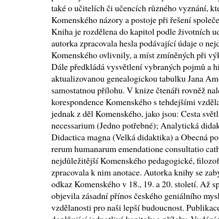
také o učitelích či učencích různého vyznání, kte
Komenského názory a postoje při řešení společ
Kniha je rozdělena do kapitol podle životních ud
autorka zpracovala hesla podávající údaje o nejd
Komenského ovlivnily, a míst zmíněných při vý
Dále předkládá vysvětlení vybraných pojmů a his
aktualizovanou genealogickou tabulku Jana Am
samostatnou přílohu. V knize čtenáři rovněž na
korespondence Komenského s tehdejšími vzdělanc
jednak z děl Komenského, jako jsou: Cesta svět
necessarium (Jedno potřebné); Analytická dida
Didactica magna (Velká didaktika) a Obecná por
rerum humanarum emendatione consultatio catho
nejdůležitější Komenského pedagogické, filozof
zpracovala k nim anotace. Autorka knihy se zabý
odkaz Komenského v 18., 19. a 20. století. Až spo
objevila zásadní přínos českého geniálního mysl
vzdělanosti pro naši lepší budoucnost. Publika