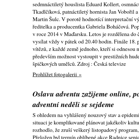
sedmnáctiletý houslista Eduard Kollert, osmnácti
Tkadlčíková, patnáctiletý hornista Jan Vobořil 
Martin Šulc. V porotě hodnotící interpretační 
ředitelka a producentka Gabriela Boháčová. Popr
v roce 2014 v Maďarsku. Letos je rozdělena do č
vysílat vždy v pátek od 20.40 hodin. Finále 18. 
vítězů, z každé země jednoho, kteří si odnesou 
především možnost vystoupit v prestižních hude
špičkových umělců. Zdroj : Česká televize
Prohlížet fotogalerii »
Oslavu adventu zažijeme online, p
adventní neděli se sejdeme
S ohledem na vyhlášený nouzový stav a epidem
situaci je komplikované plánovat jakékoliv kultu
rozhodlo, že zruší veškerý listopadový program, 
Přeložen byl termín oblíbené akce Radnice seni