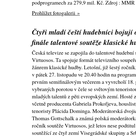
podprogramech za 279,9 mil. Kč. Zdroj : MMR
Prohlížet fotogalerii »
Čtyři mladí čeští hudebníci bojují 
finále talentové soutěže klasické 
Česká televize se zapojila do talentové hudební
Virtuosos. Ta spojuje formát televizního soupeř
žánrem klasické hudby. Letošní, již šestý ročník,
v pátek 27. listopadu ve 20.40 hodin na progra
prvním semifinálovým večerem a vyvrcholí 18. 
vybraných porotou v čele se světovým tenoris
mladých talentů z pěti evropských zemí. Hosté
včetně producenta Gabriela Prokofjeva, housl
tenoristy Plácida Dominga. Moderátorská dvojic
Thomas Gottschalk a známá polská moderátorka
ročník soutěže Virtuosos, jež letos nese podtitul
soutěžící ze čtyř zemí Visegrádské skupiny a S