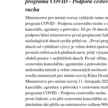
programu COVID - Podpora cesto
ruchu
Ministerstvo pro místní rozvoj vyhlásilo tento 
program COVID - Podpora cestovního ruchu s c
kanceláře, agentury a průvodce. Již po 16 dnech
podporu hlásí ministerstvo první proplacené žád
následujících dnech rychle přibývat. „První prop
dnech od vyhlášení výzvy je velmi dobrá zpráva
prvních ověřovacích platbách navíc ještě výrazně
obdrží peníze v nejbližších dnech. Pevně věřím
cestovním kancelářím, agenturám a průvodcům
nedostatku turistů a velmi omezených možností 
uvedla ministryně pro místní rozvoj Klára Dostá
Ministerstvo pro místní rozvoj 11. listopadu 20
kanceláře, agentury a průvodci v cestovním ruc
programu COVID – Podpora cestovního ruchu. Ji
první žádosti, a to pěti cestovním kancelářím za
dnešnímu dni přišlo na ministerstvo celkem 906 