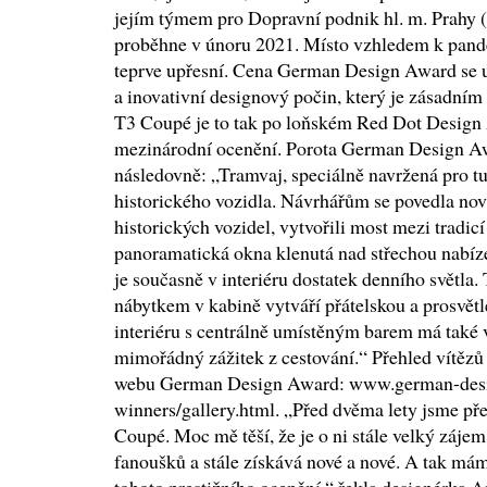
jejím týmem pro Dopravní podnik hl. m. Prahy 
proběhne v únoru 2021. Místo vzhledem k pande
teprve upřesní. Cena German Design Award se u
a inovativní designový počin, který je zásadní
T3 Coupé je to tak po loňském Red Dot Desig
mezinárodní ocenění. Porota German Design A
následovně: „Tramvaj, speciálně navržená pro tur
historického vozidla. Návrhářům se povedla nová
historických vozidel, vytvořili most mezi tradi
panoramatická okna klenutá nad střechou nabíze
je současně v interiéru dostatek denního světla
nábytkem v kabině vytváří přátelskou a prosvět
interiéru s centrálně umístěným barem má také v
mimořádný zážitek z cestování.“ Přehled vítězů 
webu German Design Award: www.german-desi
winners/gallery.html. „Před dvěma lety jsme pře
Coupé. Moc mě těší, že je o ni stále velký záje
fanoušků a stále získává nové a nové. A tak má