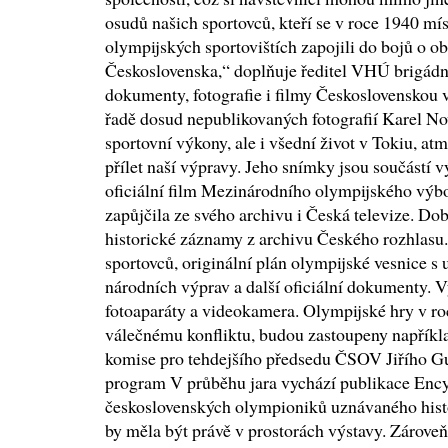
osudů našich sportovců, kteří se v roce 1940 mís
olympijských sportovištích zapojili do bojů o 
Československa,“ doplňuje ředitel VHÚ brigádn
dokumenty, fotografie i filmy Československou 
řadě dosud nepublikovaných fotografií Karel 
sportovní výkony, ale i všední život v Tokiu, at
přílet naší výpravy. Jeho snímky jsou součástí v
oficiální film Mezinárodního olympijského výbo
zapůjčila ze svého archivu i Česká televize. D
historické záznamy z archivu Českého rozhlasu.
sportovců, originální plán olympijské vesnice s
národních výprav a další oficiální dokumenty. 
fotoaparáty a videokamera. Olympijské hry v roc
válečnému konfliktu, budou zastoupeny napříkl
komise pro tehdejšího předsedu ČSOV Jiřího G
program V průběhu jara vychází publikace Enc
československých olympioniků uznávaného histo
by měla být právě v prostorách výstavy. Zárove