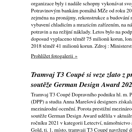
organizace byly i nadále schopny vykonávat svo
Potravinovým bankám pomáhá MZe od roku 201
zejména na pronájmy, rekonstrukce a budování n
vybavení chladicím a mrazicím zařízením, na n
potravin a na režijní náklady. Letos bylo na po
doposud vyplaceno téměř 75 milionů korun, loni
2018 téměř 41 milionů korun. Zdroj : Ministers
Prohlížet fotogalerii »
Tramvaj T3 Coupé si veze zlato z pr
soutěže German Design Award 20
Tramvaj T3 Coupé Dopravního podniku hl. m. 
(DPP) a studia Anna Marešová designers získala
mezinárodní ocenění. Porota prestižní mezináro
soutěže German Design Award udělila v aktuál
ročníku 2021 v kategorii Letectví, námořnictvo 
Gold, tj. 1. místo, tramvaji T3 Coupé navržen