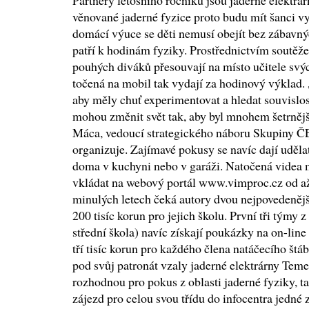
Partnery letošního ročníku jsou jaderné elektr
věnované jaderné fyzice proto budu mít šanci vy
domácí výuce se děti nemusí obejít bez zábavný
patří k hodinám fyziky. Prostřednictvím soutěže
pouhých diváků přesouvají na místo učitele svý
točená na mobil tak vydají za hodinový výklad. 
aby měly chuť experimentovat a hledat souvislo
mohou změnit svět tak, aby byl mnohem šetrnější
Máca, vedoucí strategického náboru Skupiny ČE
organizuje. Zajímavé pokusy se navíc dají udělat
doma v kuchyni nebo v garáži. Natočená videa 
vkládat na webový portál www.vimproc.cz od až 
minulých letech čeká autory dvou nejpovedeněj
200 tisíc korun pro jejich školu. První tři týmy 
střední škola) navíc získají poukázky na on-line
tří tisíc korun pro každého člena natáčecího štá
pod svůj patronát vzaly jaderné elektrárny Teme
rozhodnou pro pokus z oblasti jaderné fyziky, t
zájezd pro celou svou třídu do infocentra jedné 