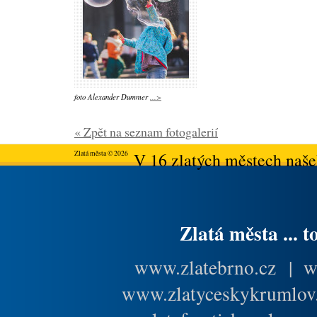
foto Alexander Dummer
...>
« Zpět na seznam fotogalerií
Zlatá města © 2026
V 16 zlatých městech našeh
Zlatá města ... t
www.zlatebrno.cz
|
w
www.zlatyceskykrumlov