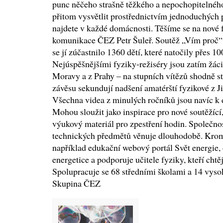
punc něčeho strašně těžkého a nepochopitelného.
přitom vysvětlit prostřednictvím jednoduchých
najdete v každé domácnosti. Těšíme se na nové 
komunikace ČEZ Petr Šuleř. Soutěž „Vím proč“ s
se jí zúčastnilo 1360 dětí, které natočily přes 1
Nejúspěšnějšími fyziky-režiséry jsou zatím žáci 
Moravy a z Prahy – na stupních vítězů shodně st
závěsu sekundují nadšení amatérští fyzikové z J
Všechna videa z minulých ročníků jsou navíc k 
Mohou sloužit jako inspirace pro nové soutěžící, 
výukový materiál pro zpestření hodin. Společno
technických předmětů věnuje dlouhodobě. Kro
například edukační webový portál Svět energie, 
energetice a podporuje učitele fyziky, kteří chtě
Spolupracuje se 68 středními školami a 14 vyso
Skupina ČEZ