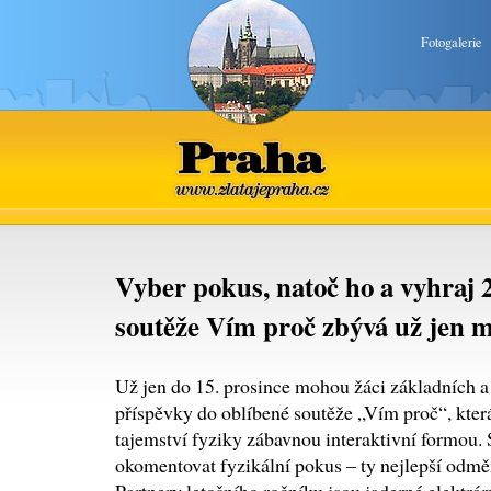
Fotogalerie
Praha
www.zlatajepraha.cz
Vyber pokus, natoč ho a vyhraj 2
soutěže Vím proč zbývá už jen m
Už jen do 15. prosince mohou žáci základních a 
příspěvky do oblíbené soutěže „Vím proč“, která
tajemství fyziky zábavnou interaktivní formou. S
okomentovat fyzikální pokus – ty nejlepší odměn