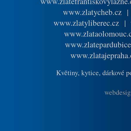
www.zlatefrantiskovylazne.
www.zlatycheb.cz
www.zlatyliberec.cz
|
www.zlataolomouc.
www.zlatepardubice
www.zlatajepraha.
Květiny, kytice, dárkové 
webdesig