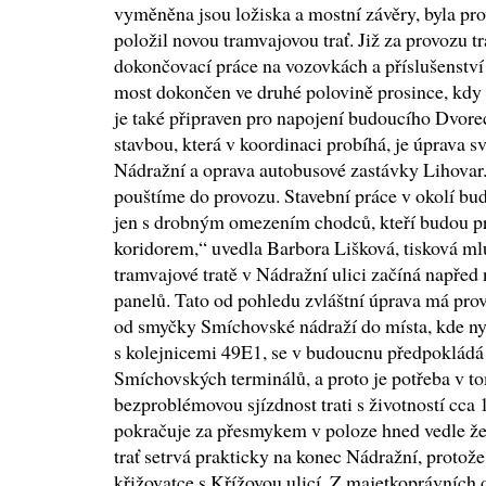
vyměněna jsou ložiska a mostní závěry, byla pr
položil novou tramvajovou trať. Již za provozu 
dokončovací práce na vozovkách a příslušenstv
most dokončen ve druhé polovině prosince, kdy 
je také připraven pro napojení budoucího Dvor
stavbou, která v koordinaci probíhá, je úprava s
Nádražní a oprava autobusové zastávky Lihovar.
pouštíme do provozu. Stavební práce v okolí bud
jen s drobným omezením chodců, kteří budou 
koridorem,“ uvedla Barbora Lišková, tisková m
tramvajové tratě v Nádražní ulici začíná nap
panelů. Tato od pohledu zvláštní úprava má prov
od smyčky Smíchovské nádraží do místa, kde ny
s kolejnicemi 49E1, se v budoucnu předpokládá r
Smíchovských terminálů, a proto je potřeba v to
bezproblémovou sjízdnost trati s životností cca 1
pokračuje za přesmykem v poloze hned vedle žel
trať setrvá prakticky na konec Nádražní, protože 
křižovatce s Křížovou ulicí. Z majetkoprávníc