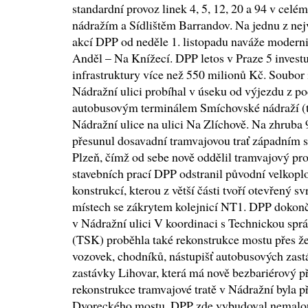
standardní provoz linek 4, 5, 12, 20 a 94 v ce
nádražím a Sídlištěm Barrandov. Na jednu z nejv
akcí DPP od neděle 1. listopadu naváže moderni
Anděl – Na Knížecí. DPP letos v Praze 5 invest
infrastruktury více než 550 milionů Kč. Soubor 
Nádražní ulici probíhal v úseku od výjezdu z p
autobusovým terminálem Smíchovské nádraží (t
Nádražní ulice na ulici Na Zlíchově. Na zhru
přesunul dosavadní tramvajovou trať západním s
Plzeň, čímž od sebe nově oddělil tramvajový pro
stavebních prací DPP odstranil původní velkoplo
konstrukcí, kterou z větší části tvoří otevřený s
místech se zákrytem kolejnicí NT1. DPP dokonči
v Nádražní ulici V koordinaci s Technickou spr
(TSK) proběhla také rekonstrukce mostu přes žel
vozovek, chodníků, nástupišť autobusových zast
zastávky Lihovar, která má nově bezbariérový př
rekonstrukce tramvajové tratě v Nádražní byla p
Dvoreckého mostu. DPP zde vybudoval nemalou 