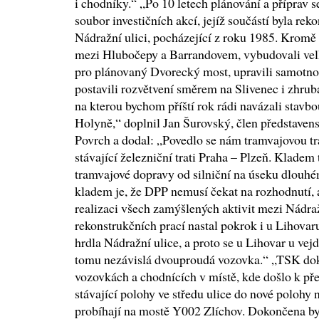
i chodníky.“ „Po 10 letech plánování a příprav s
soubor investičních akcí, jejíž součástí byla rek
Nádražní ulici, pocházející z roku 1985. Kromě t
mezi Hlubočepy a Barrandovem, vybudovali velk
pro plánovaný Dvorecký most, upravili samotn
postavili rozvětvení směrem na Slivenec i zhrub
na kterou bychom příští rok rádi navázali stavb
Holyně,“ doplnil Jan Šurovský, člen představens
Povrch a dodal: „Povedlo se nám tramvajovou tra
stávající železniční trati Praha – Plzeň. Kladem 
tramvajové dopravy od silniční na úseku dlouh
kladem je, že DPP nemusí čekat na rozhodnutí,
realizaci všech zamýšlených aktivit mezi Nádraž
rekonstrukčních prací nastal pokrok i u Lihovar
hrdla Nádražní ulice, a proto se u Lihovar u vejd
tomu nezávislá dvouproudá vozovka.“ „TSK doko
vozovkách a chodnících v místě, kde došlo k pře
stávající polohy ve středu ulice do nové polohy 
probíhají na mostě Y002 Zlíchov. Dokončena byl