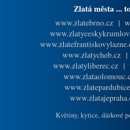
Zlatá města ... t
www.zlatebrno.cz
|
w
www.zlatyceskykrumlov
www.zlatefrantiskovylazne.
www.zlatycheb.cz
www.zlatyliberec.cz
|
www.zlataolomouc.
www.zlatepardubice
www.zlatajepraha.
Květiny, kytice, dárkové 