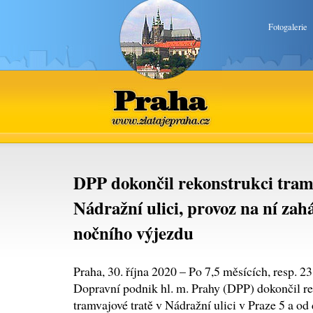
Fotogalerie
Praha
www.zlatajepraha.cz
DPP dokončil rekonstrukci tramv
Nádražní ulici, provoz na ní zah
nočního výjezdu
Praha, 30. října 2020 – Po 7,5 měsících, resp. 2
Dopravní podnik hl. m. Prahy (DPP) dokončil r
tramvajové tratě v Nádražní ulici v Praze 5 a o