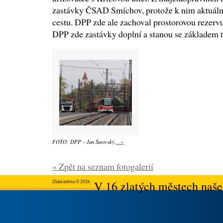
zastávky ČSAD Smíchov, protože k nim aktuálně
cestu. DPP zde ale zachoval prostorovou rezervu
DPP zde zastávky doplní a stanou se základem 
FOTO: DPP – Jan Šurovský.
...>
« Zpět na seznam fotogalerií
Zlatá města © 2026
V 16 zlatých městech našeh