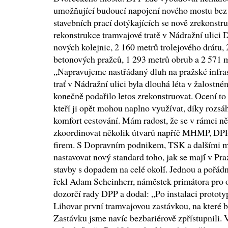
umožňující budoucí napojení nového mostu bez 
stavebních prací dotýkajících se nově zrekonst
rekonstrukce tramvajové tratě v Nádražní ulici
nových kolejnic, 2 160 metrů trolejového drátu,
betonových pražců, 1 293 metrů obrub a 2 571 m
„Napravujeme nastřádaný dluh na pražské infra
trať v Nádražní ulici byla dlouhá léta v žalostné
konečně podařilo letos zrekonstruovat. Ocení to
kteří ji opět mohou naplno využívat, díky rozsáh
komfort cestování. Mám radost, že se v rámci ně
zkoordinovat několik útvarů napříč MHMP, DPP
firem. S Dopravním podnikem, TSK a dalšími mě
nastavovat nový standard toho, jak se mají́ v Pra
stavby s dopadem na celé okolí́. Jednou a pořádn
řekl Adam Scheinherr, náměstek primátora pro 
dozorčí rady DPP a dodal: „Po instalaci protot
Lihovar první tramvajovou zastávkou, na které 
Zastávku jsme navíc bezbariérově zpřístupnili. V