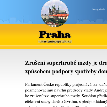
Fotogalerie
Praha
www.zlatajepraha.cz
Zrušení superhrubé mzdy je d
způsobem podpory spotřeby do
Parlament České republiky projednává tzv. daň
pozměňovacímu návrhu předsedy vlády Andreje 
ke zrušení tzv. superhrubé mzdy. Součástí před
efektivní sazby daně o čtvrtinu, s předpoklád