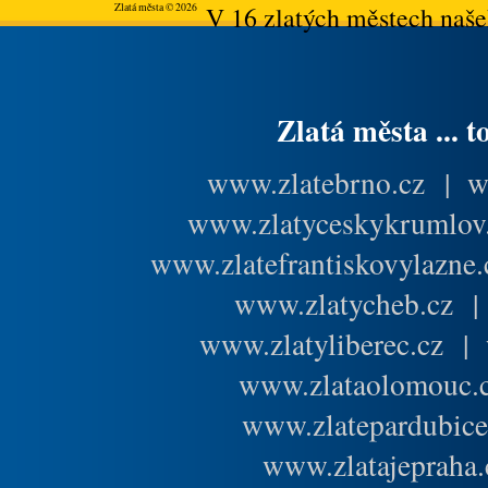
Zlatá města © 2026
V 16 zlatých městech našeh
Zlatá města ... t
www.zlatebrno.cz
|
w
www.zlatyceskykrumlov
www.zlatefrantiskovylazne.
www.zlatycheb.cz
www.zlatyliberec.cz
|
www.zlataolomouc.
www.zlatepardubice
www.zlatajepraha.