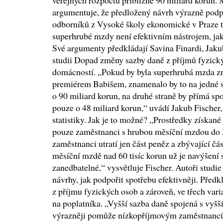
veřejných rozpočtů přibližně 90 miliard korun. M
argumentuje, že předložený návrh výrazně podp
odborníků z Vysoké školy ekonomické v Praze to
superhrubé mzdy není efektivním nástrojem, ja
Své argumenty předkládají Savina Finardi, Jaku
studii Dopad změny sazby daně z příjmů fyzick
domácností. „Pokud by byla superhrubá mzda z
premiérem Babišem, znamenalo by to na jedné s
o 90 miliard korun, na druhé straně by přímá sp
pouze o 48 miliard korun,“ uvádí Jakub Fischer,
statistiky. Jak je to možné? „Prostředky získané 
pouze zaměstnanci s hrubou měsíční mzdou do 3
zaměstnanci utratí jen část peněz a zbývající čá
měsíční mzdě nad 60 tisíc korun už je navýšení 
zanedbatelné,“ vysvětluje Fischer. Autoři studie 
návrhy, jak podpořit spotřebu efektivněji. Před
z příjmu fyzických osob a zároveň, ve třech vari
na poplatníka. „Vyšší sazba daně spojená s vyšš
výrazněji pomůže nízkopříjmovým zaměstnanců