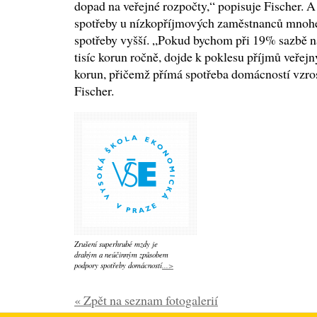
dopad na veřejné rozpočty,“ popisuje Fischer. A 
spotřeby u nízkopříjmových zaměstnanců mnohe
spotřeby vyšší. „Pokud bychom při 19% sazbě na
tisíc korun ročně, dojde k poklesu příjmů veřej
korun, přičemž přímá spotřeba domácností vzros
Fischer.
Zrušení superhrubé mzdy je
drahým a neúčinným způsobem
podpory spotřeby domácností
...>
« Zpět na seznam fotogalerií