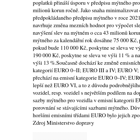
poplatků přináší úsporu v předpisu mýtného pro
milionů korun ročně. Jako snaha minimalizovat
předpokládaného předpisu mýtného v roce 2021 n
navrhuje změna mezních hodnot pro výpočet sle
navýšení slev na mýtném o cca 43 milionů koru
mýtného za kalendářní rok dosáhne 75 000 Kč, p
pokud bude 110 000 Kč, poskytne se sleva ve vý
190 000 Kč, poskytne se sleva ve výši 11 % a n
výši 13 %.Současně dochází ke změně emisních 
kategorií EURO 0–II; EURO III a IV; EURO V;
přechází na emisní kategorie EURO 0–IV; EU
lepší než EURO VI, a to z důvodu podrobnějšího
vozidel, resp. vozidel s největším podílem na d
sazby mýtného pro vozidla v emisní kategorii 
porovnání se stávajícími sazbami mýtného. Důvo
horšími emisními třídami EURO bylo jejich zpop
Zdroj Ministerstvo dopravy