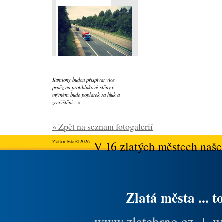
Kamiony budou přispívat více
peněz na protihlukové stěny,v
mýtném bude poplatek za hluk a
znečištění
...>
« Zpět na seznam fotogalerií
Zlatá města © 2026
V 16 zlatých městech našeh
Zlatá města ... t
www.zlatebrno.cz
|
w