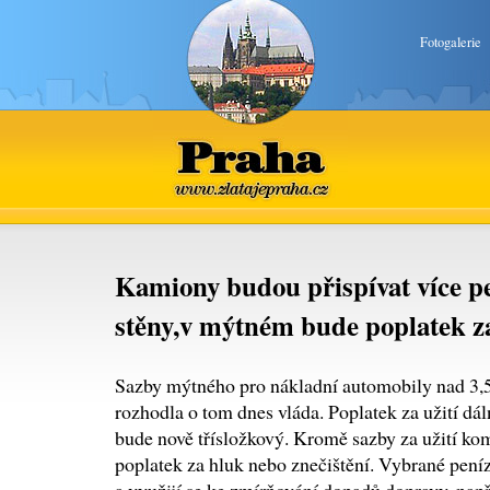
Fotogalerie
Praha
www.zlatajepraha.cz
Kamiony budou přispívat více p
stěny,v mýtném bude poplatek za
Sazby mýtného pro nákladní automobily nad 3,5 
rozhodla o tom dnes vláda. Poplatek za užití dáln
bude nově třísložkový. Kromě sazby za užití k
poplatek za hluk nebo znečištění. Vybrané peníz