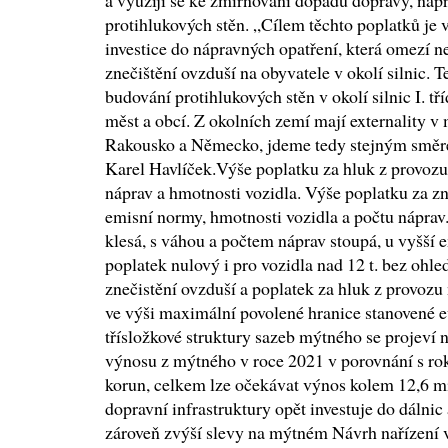
a využijí se ke zmírňování dopadů dopravy, nap
protihlukových stěn. „Cílem těchto poplatků je 
investice do nápravných opatření, která omezí n
znečištění ovzduší na obyvatele v okolí silnic. 
budování protihlukových stěn v okolí silnic I. tří
měst a obcí. Z okolních zemí mají externality 
Rakousko a Německo, jdeme tedy stejným směre
Karel Havlíček.Výše poplatku za hluk z provozu
náprav a hmotnosti vozidla. Výše poplatku za zn
emisní normy, hmotnosti vozidla a počtu náprav
klesá, s váhou a počtem náprav stoupá, u vyšší
poplatek nulový i pro vozidla nad 12 t. bez ohle
znečistění ovzduší a poplatek za hluk z provozu
ve výši maximální povolené hranice stanovené 
třísložkové struktury sazeb mýtného se projev
výnosu z mýtného v roce 2021 v porovnání s ro
korun, celkem lze očekávat výnos kolem 12,6 mil
dopravní infrastruktury opět investuje do dálnic a
zároveň zvýší slevy na mýtném Návrh nařízení 