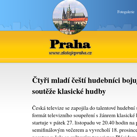
Fotogalerie
Praha
www.zlatajepraha.cz
Čtyři mladí čeští hudebníci bojuj
soutěže klasické hudby
Česká televize se zapojila do talentové hudební 
formát televizního soupeření s žánrem klasické h
startuje v pátek 27. listopadu ve 20.40 hodin n
semifinálovým večerem a vyvrcholí 18. prosinc