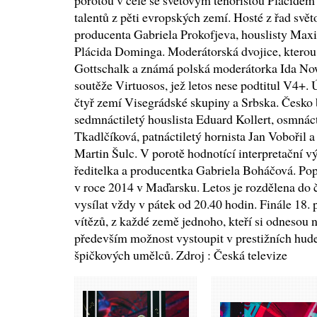
porotou v čele se světovým tenoristou Plácid
talentů z pěti evropských zemí. Hosté z řad sv
producenta Gabriela Prokofjeva, houslisty Max
Plácida Dominga. Moderátorská dvojice, ktero
Gottschalk a známá polská moderátorka Ida Now
soutěže Virtuosos, jež letos nese podtitul V4+. Úč
čtyř zemí Visegrádské skupiny a Srbska. Česko
sedmnáctiletý houslista Eduard Kollert, osmnácti
Tkadlčíková, patnáctiletý hornista Jan Vobořil 
Martin Šulc. V porotě hodnotící interpretační 
ředitelka a producentka Gabriela Boháčová. Popr
v roce 2014 v Maďarsku. Letos je rozdělena do č
vysílat vždy v pátek od 20.40 hodin. Finále 18. 
vítězů, z každé země jednoho, kteří si odnesou 
především možnost vystoupit v prestižních hude
špičkových umělců. Zdroj : Česká televize