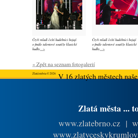
Čtyři mladí čeští hudebníci bojují
Čtyři mladí čeští hudebníci bojují
o finále talentové soutěže klasické
o finále talentové soutěže klasické
hudby
...>
hudby
...>
« Zpět na seznam fotogalerií
Zlatá města © 2026
V 16 zlatých městech našeh
Zlatá města ... t
www.zlatebrno.cz
|
w
www.zlatyceskykrumlov