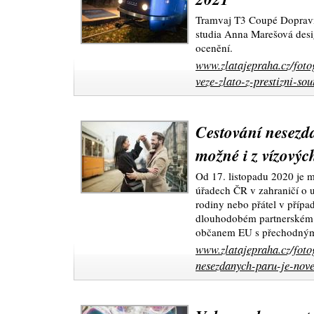
Tramvaj T3 Coupé Dopravn
studia Anna Marešová desig
ocenění.
www.zlatajepraha.cz/foto
veze-zlato-z-prestizni-s
Cestování nesezd
možné i z vízovýc
Od 17. listopadu 2020 je m
úřadech ČR v zahraničí o 
rodiny nebo přátel v případ
dlouhodobém partnerském
občanem EU s přechodný
www.zlatajepraha.cz/foto
nesezdanych-paru-je-nove