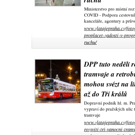
Ministerstvo pro místní ro
COVID - Podpora cestovníh
kanceláře, agentury a prův
www.zlatajepraha.cz/foto
proplacet-zadosti-v-prog
ruchu/
DPP tuto neděli ro
tramvaje a retrobu
mohou svézt na li
až do Tří králů
Dopravní podnik hl. m. Pra
vypraví do pražských ulic 
tramvaje
www.zlatajepraha.cz/foto
rozsviti-tri-vanocni-tram