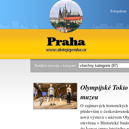
Fotogalerie
Praha
www.zlatajepraha.cz
Prohlížet inzeráty v kategorii:
Olympijské Tokio
muzeu
O zajímavých historických 
především o československ
nová výstava s názvem Olym
otevřena v Historické bud
do konce srpna letošního r