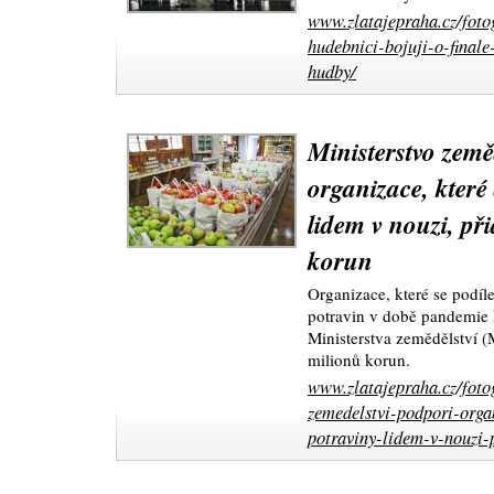
www.zlatajepraha.cz/fotog
hudebnici-bojuji-o-finale
hudby/
Ministerstvo země
organizace, které 
lidem v nouzi, př
korun
Organizace, které se podíle
potravin v době pandemie 
Ministerstva zemědělství (
milionů korun.
www.zlatajepraha.cz/foto
zemedelstvi-podpori-organ
potraviny-lidem-v-nouzi-