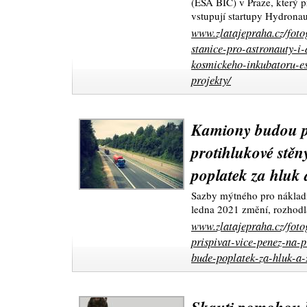
(ESA BIC) v Praze, který p
vstupují startupy Hydronau
www.zlatajepraha.cz/foto
stanice-pro-astronauty-i
kosmickeho-inkubatoru-es
projekty/
Kamiony budou př
protihlukové stě
poplatek za hluk 
Sazby mýtného pro nákladn
ledna 2021 změní, rozhodl
www.zlatajepraha.cz/fot
prispivat-vice-penez-na-
bude-poplatek-za-hluk-a-z