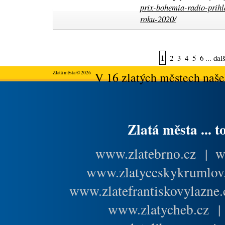
prix-bohemia-radio-prihl
roku-2020/
1
2
3
4
5
6
...
dalš
Zlatá města © 2026
V 16 zlatých městech našeh
Zlatá města ... t
www.zlatebrno.cz
|
w
www.zlatyceskykrumlov
www.zlatefrantiskovylazne.
www.zlatycheb.cz