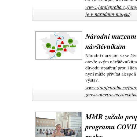
www.zlatajepraha.cz/foto
je-v-narodnim-muzeu/
Národní muzeum s
návštěvníkům
Národní muzeum se ve čtvr
otevře svým návštěvníkům.
důvodu opatření proti šíře
nyní může přivítat alespoň
výstav.
www.zlatajepraha.cz/fot
znovu-otevira-navstevnik
MMR začalo propl
programu COVID 
ruchu