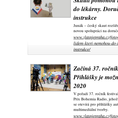
Skauti pomohou 
do lékárny. Doruč
instrukce
Junák – český skaut rozšiř
novou spolupráci na doruč
www.zlatajepraha.cz/foto
lidem-kteri-nemohou-do-l
instrukce/
Začíná 37. roční
Přihlášky je možn
2020
V pořadí 37. ročník festiv
Prix Bohemia Radio, jehož
se otevírá pro přihlášky a
multimediální tvorby.
www.zlatajepraha.cz/foto