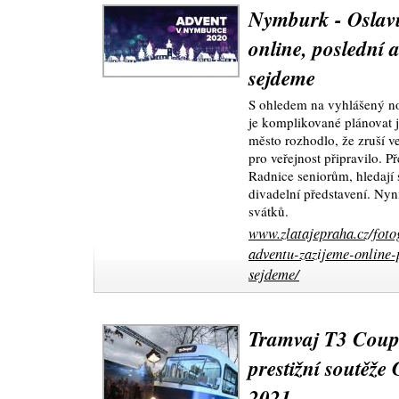
Nymburk - Oslavu
online, poslední a
sejdeme
S ohledem na vyhlášený no
je komplikované plánovat ja
město rozhodlo, že zruší v
pro veřejnost připravilo. P
Radnice seniorům, hledají 
divadelní představení. Nyn
svátků.
www.zlatajepraha.cz/foto
adventu-zazijeme-online-
sejdeme/
Tramvaj T3 Coupé 
prestižní soutěž
2021