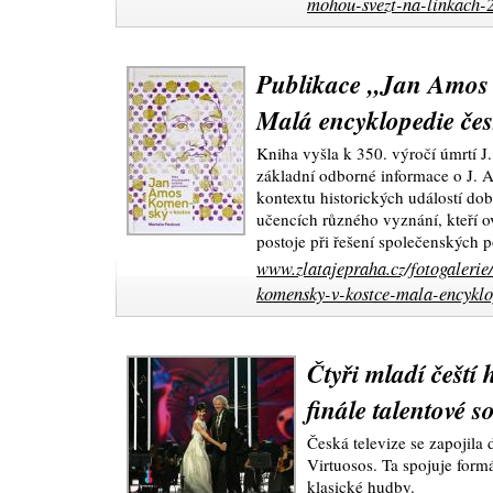
mohou-svezt-na-linkach-2
Publikace „Jan Amos 
Malá encyklopedie čes
Kniha vyšla k 350. výročí úmrtí
základní odborné informace o J.
kontextu historických událostí doby,
učencích různého vyznání, kteří 
postoje při řešení společenských 
www.zlatajepraha.cz/fotogaleri
komensky-v-kostce-mala-encyklo
Čtyři mladí čeští 
finále talentové 
Česká televize se zapojila
Virtuosos. Ta spojuje form
klasické hudby.