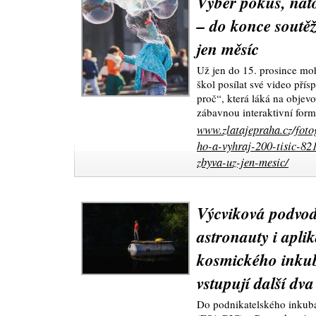
Vyber pokus, nato
– do konce soutě
jen měsíc
Už jen do 15. prosince moh
škol posílat své video pří
proč“, která láká na objevo
zábavnou interaktivní for
www.zlatajepraha.cz/foto
ho-a-vyhraj-200-tisic-82
zbyva-uz-jen-mesic/
Výcviková podvod
astronauty i apl
kosmického inku
vstupují další dva
Do podnikatelského inkub