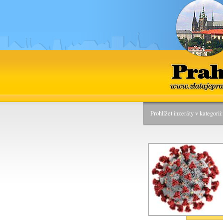
Praha
www.zlatajepra
Prohlížet inzeráty v kategori