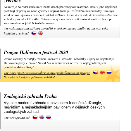
zvěřinec
Ačkoliv je Národní muzeum v těchto dnech pro veřejnost uzavřené, stále v jeho objektech
probíhají přípravy na nové výstavy a nejinak tomu je i v Českém muzeu hudby. Tam nyní
vznikla nová výstava s názvem Hudební zvěřinec, která vás zavede do úžasného světa, kde
se hudba prolíná s říší zvířat. Tuto novou výstavu budete mít možnost navštívit hned po
znovuotevření objektů Národního muzea.
www.zlatajepraha.cz/fotogalerie/46-v-ceskem-muzeu-hudby-uz-na-vas-ceka-
hudebni-zverinec/
Prague Halloween festival 2020
Zveme všechny čarodějky, zombie, monstra a strašidla, nebožtíky i upíry na nejšílenější
Halloween party v Praze! Nastal čas si zahrát trick or treat v nejlegendárnějším
pražském klubu - Roxy!
www.praguest.com/en/october-in-prague/halloween-in-prague
Na stránkách najdete zajímavou nabídku!
Zoologická zahrada Praha
Vysoce moderní zahrada s pavilonem Indonéská džungle,
největším a nejnákladnějším pavilonem v dějinách českých
zoologických zahrad.
www.zoopraha.cz/