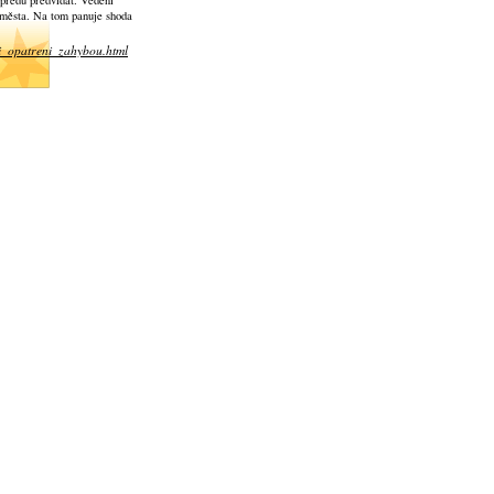
opředu předvídat. Vedení
b města. Na tom panuje shoda
ni_opatreni_zahybou.html