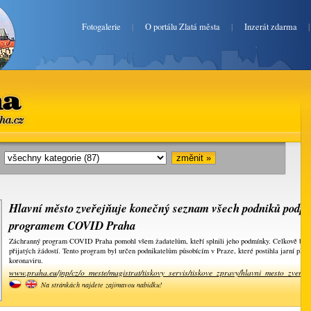
Fotogalerie
|
O portálu Zlatá města
|
Inzerát zdarma
ha.cz
i:
Hlavní město zveřejňuje konečný seznam všech podniků podp
programem COVID Praha
Záchranný program COVID Praha pomohl všem žadatelům, kteří splnili jeho podmínky. Celkově bylo
přijatých žádostí. Tento program byl určen podnikatelům působícím v Praze, které postihla jarní plošn
koronaviru.
www.praha.eu/jnp/cz/o_meste/magistrat/tiskovy_servis/tiskove_zpravy/hlavni_mesto_zvere
Na stránkách najdete zajímavou nabídku!