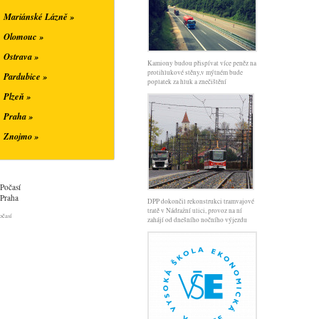
Mariánské Lázně »
Olomouc »
é republiky do roku 2030+.
Ostrava »
gie a podpořit inovace,
Kamiony budou přispívat více peněz na
áků tak, aby získali znalosti,
protihlukové stěny,v mýtném bude
Pardubice »
hl. m. Prahy pro oblast
poplatek za hluk a znečištění
Plzeň »
asekla_na_puli_cesty.html
Praha »
Znojmo »
Počasí
Praha
DPP dokončil rekonstrukci tramvajové
tratě v Nádražní ulici, provoz na ní
očasí
zahájí od dnešního nočního výjezdu