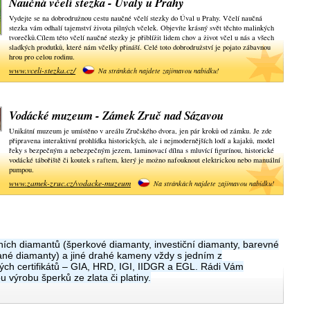
Naučná včelí stezka - Úvaly u Prahy
Vydejte se na dobrodružnou cestu naučné včelí stezky do Úval u Prahy. Včelí naučná
stezka vám odhalí tajemství života pilných včelek. Objevíte krásný svět těchto malinkých
tvorečků.Cílem této včelí naučné stezky je přiblížit lidem chov a život včel u nás a všech
sladkých produtků, které nám včelky přináší. Celé toto dobrodružství je pojato zábavnou
hrou pro celou rodinu.
www.vceli-stezka.cz/
Na stránkách najdete zajímavou nabídku!
Vodácké muzeum - Zámek Zruč nad Sázavou
Unikátní muzeum je umístěno v areálu Zručského dvora, jen pár kroků od zámku. Je zde
připravena interaktivní prohlídka historických, ale i nejmodernějších lodí a kajaků, model
řeky s bezpečným a nebezpečným jezem, laminovací dílna s mluvící figurínou, historické
vodácké tábořiště či koutek s raftem, který je možno nafouknout elektrickou nebo manuální
pumpou.
www.zamek-zruc.cz/vodacke-muzeum
Na stránkách najdete zajímavou nabídku!
ních diamantů (šperkové diamanty, investiční diamanty, barevné
vané diamanty) a jiné drahé kameny vždy s jedním z
ch certifikátů – GIA, HRD, IGI, IIDGR a EGL. Rádi Vám
výrobu šperků ze zlata či platiny.