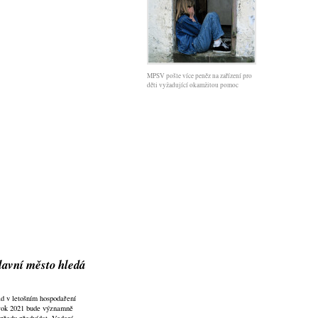
MPSV pošle více peněz na zařízení pro
děti vyžadující okamžitou pomoc
lavní město hledá
d v letošním hospodaření
 rok 2021 bude významně