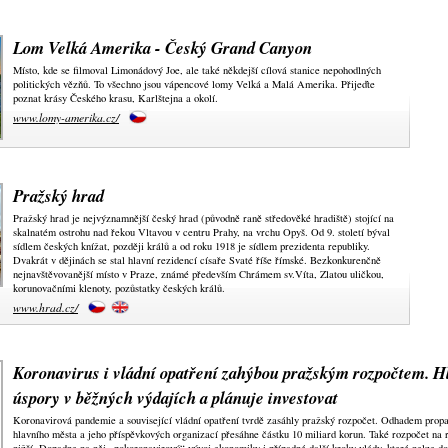
Lom Velká Amerika - Český Grand Canyon
Místo, kde se filmoval Limonádový Joe, ale také někdejší cílová stanice nepohodlných
politických vězňů. To všechno jsou vápencové lomy Velká a Malá Amerika. Přijeďte
poznat krásy Českého krasu, Karlštejna a okolí.
www.lomy-amerika.cz/
Pražský hrad
Pražský hrad je nejvýznamnější český hrad (původně raně středověké hradiště) stojící na
skalnatém ostrohu nad řekou Vltavou v centru Prahy, na vrchu Opyš. Od 9. století býval
sídlem českých knížat, později králů a od roku 1918 je sídlem prezidenta republiky.
Dvakrát v dějinách se stal hlavní rezidencí císaře Svaté říše římské. Bezkonkurenčně
nejnavštěvovanější místo v Praze, známé především Chrámem sv.Víta, Zlatou uličkou,
korunovačními klenoty, pozůstatky českých králů.
www.hrad.cz/
Koronavirus i vládní opatření zahýbou pražským rozpočtem. H
úspory v běžných výdajích a plánuje investovat
Koronavirová pandemie a související vládní opatření tvrdě zasáhly pražský rozpočet. Odhadem propa
hlavního města a jeho příspěvkových organizací přesáhne částku 10 miliard korun. Také rozpočet na