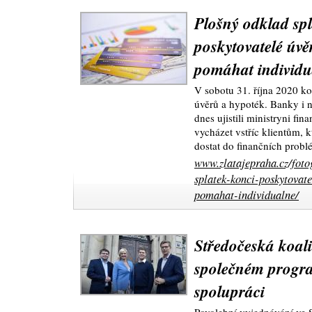
Plošný odklad spl
poskytovatelé úv
pomáhat individu
V sobotu 31. října 2020 k
úvěrů a hypoték. Banky i 
dnes ujistili ministryni fin
vycházet vstříc klientům, 
dostat do finančních probl
www.zlatajepraha.cz/foto
splatek-konci-poskytovat
pomahat-individualne/
Středočeská koal
společném progra
spolupráci