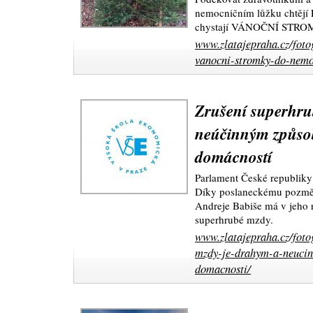
nemocničním lůžku chtějí 
chystají VÁNOČNÍ STR
www.zlatajepraha.cz/fotog
vanocni-stromky-do-nemo
Zrušení superhru
neúčinným způso
domácností
Parlament České republiky
Díky poslaneckému pozmě
Andreje Babiše má v jeho r
superhrubé mzdy.
www.zlatajepraha.cz/foto
mzdy-je-drahym-a-neuci
domacnosti/