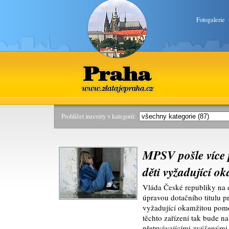
Fotogalerie
Praha
www.zlatajepraha.cz
Prohlížet inzeráty v kategorii:
MPSV pošle více 
děti vyžadující 
Vláda České republiky na d
úpravou dotačního titulu pr
vyžadující okamžitou pom
těchto zařízení tak bude na
přetrvávajícími zvýšenými 