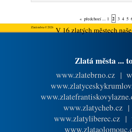
2
«
předchozí
...
1
3
4
5
Zlatá města © 2026
V 16 zlatých městech našeh
Zlatá města ... t
www.zlatebrno.cz
|
w
www.zlatyceskykrumlov
www.zlatefrantiskovylazne.
www.zlatycheb.cz
www.zlatyliberec.cz
|
www.zlataolomouc.