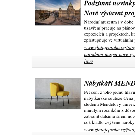
Podzimní novink
Nové výstavní proj
Národní muzeum i v době 
uzavření pracuje na plánov
expozicích a projektech, 
zpřístupňuje ve virtuálním 
www.zlatajepraha.cz/foto
narodnim-muzeu-nove-vyst
line/
Nábytkáři MENDE
Pět cen, z toho jednu hlavn
nábytkářské soutěže Cena 
studenti Mendelovy univerz
minulým ročníkům z důvodu
zabránit dalšímu šíření no
což kladlo zvýšené nároky
www.zlatajepraha.cz/foto