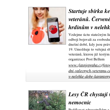
Startuje sbírka k
veteránů. Červen
hrdinům v nelehk
Vzdejme úctu statečným lid
odboji bojovali za svobod
dnešní době, kdy jsou práv
19. Umožňuje to veřejná sb
veteránů, kterou již šestý
organizace Post Bellum
www.zlatajepraha.cz/fotog
dni-valecnych-veteranu-
v-nelehke-dobe-karanteny
Lesy ČR chystají
nemocnic
Poděkovat zdravotníkům a 