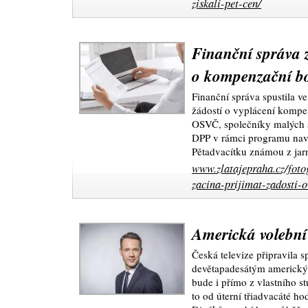
ziskali-pet-cen/
Finanční správa z
o kompenzační b
Finanční správa spustila ve
žádostí o vyplácení komp
OSVČ, společníky malých s
DPP v rámci programu nav
Pětadvacítku známou z jar
www.zlatajepraha.cz/foto
zacina-prijimat-zadosti-
Americká volebn
Česká televize připravila s
devětapadesátým americký
bude i přímo z vlastního 
to od úterní třiadvacáté h