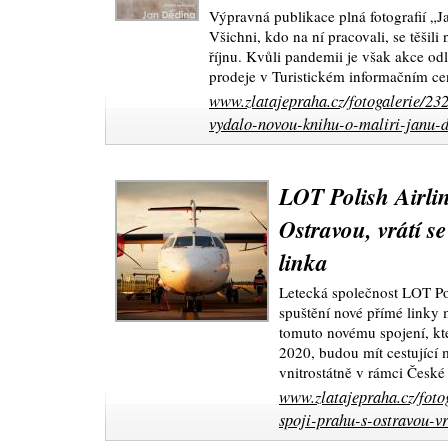
Výpravná publikace plná fotografií „Ja
Všichni, kdo na ní pracovali, se těšili 
říjnu. Kvůli pandemii je však akce od
prodeje v Turistickém informačním ce
www.zlatajepraha.cz/fotogalerie/2
vydalo-novou-knihu-o-maliri-janu-d
LOT Polish Airlin
Ostravou, vrátí se
linka
Letecká společnost LOT Po
spuštění nové přímé linky
tomuto novému spojení, kt
2020, budou mít cestující 
vnitrostátně v rámci České
www.zlatajepraha.cz/fotog
spoji-prahu-s-ostravou-vr