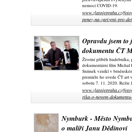
nemoci COVID-19.
www.zlatajepraha.cz/foto
penez-na-zarizeni-pro-de
Opravdu jsem to 
dokumentu ČT M
Životní příběh hudebníka, 
dokumentární film Michal 
Snímek vznikl v brněnském
premiéře ho uvede ČT art v
sobotu 7. 11. 2020. Režie 
www.zlatajepraha.cz/foto
rika-o-novem-dokumentu-
Nymburk - Město Nymbu
o malíři Janu Dědinovi