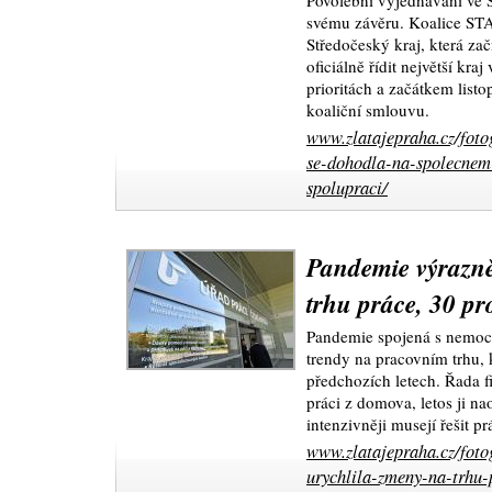
Povolební vyjednávání ve S
svému závěru. Koalice STA
Středočeský kraj, která zač
oficiálně řídit největší kr
prioritách a začátkem listo
koaliční smlouvu.
www.zlatajepraha.cz/foto
se-dohodla-na-spolecnem
spolupraci/
Pandemie výrazně
trhu práce, 30 pr
Pandemie spojená s nemoc
trendy na pracovním trhu, 
předchozích letech. Řada f
práci z domova, letos ji n
intenzivněji musejí řešit p
www.zlatajepraha.cz/foto
urychlila-zmeny-na-trhu-