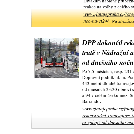
Divákům nabídne průběžné
reakce na volby z celého sv
www.zlatajepraha.cz/foto
noc-na-ct24/
Na stránkác
DPP dokončil rek
tratě v Nádražní u
od dnešního nočn
Po 7,5 měsících, resp. 231 
Dopravní podnik hl. m. Pra
443 metrů dlouhé tramvajové
od dnešních 23:30 obnoví st
a 94 v celém úseku mezi S
Barrandov.
www.zlatajepraha.cz/fotog
rekonstrukci-tramvajove-t
ni-zahaji-od-dnesniho-noc